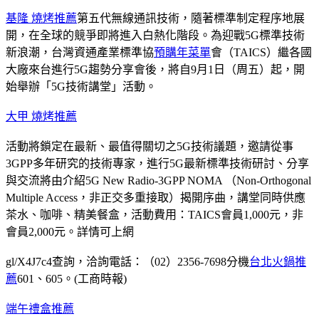
基隆 燒烤推薦
第五代無線通訊技術，隨著標準制定程序地展
開，在全球的競爭即將進入白熱化階段。為迎戰5G標準技術
新浪潮，台灣資通產業標準協
預購年菜單
會（TAICS）繼各國
大廠來台進行5G趨勢分享會後，將自9月1日（周五）起，開
始舉辦「5G技術講堂」活動。
大甲 燒烤推薦
活動將鎖定在最新、最值得關切之5G技術議題，邀請從事
3GPP多年研究的技術專家，進行5G最新標準技術研討、分享
與交流將由介紹5G New Radio-3GPP NOMA （Non-Orthogonal
Multiple Access，非正交多重接取）揭開序曲，講堂同時供應
茶水、咖啡、精美餐盒，活動費用：TAICS會員1,000元，非
會員2,000元。詳情可上網
gl/X4J7c4查詢，洽詢電話：（02）2356-7698分機
台北火鍋推
薦
601、605。(工商時報)
端午禮盒推薦